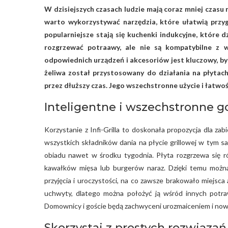
W dzisiejszych czasach ludzie mają coraz mniej czas
warto wykorzystywać narzędzia, które ułatwią prz
popularniejsze stają się kuchenki indukcyjne, które
rozgrzewać potraawy, ale nie są kompatybilne z 
odpowiednich urządzeń i akcesoriów jest kluczowy, by 
żeliwa został przystosowany do działania na płytach
przez dłuższy czas. Jego wszechstronne użycie i łatwo
Inteligentne i wszechstronne 
Korzystanie z Infi-Grilla to doskonała propozycja dla za
wszystkich składników dania na płycie grillowej w tym s
obiadu nawet w środku tygodnia. Płyta rozgrzewa się ró
kawałków mięsa lub burgerów naraz. Dzięki temu moż
przyjęcia i uroczystości, na co zawsze brakowało miejsca
uchwyty, dlatego można położyć ją wśród innych potraw
Domownicy i goście będą zachwyceni urozmaiceniem i now
Skorzystaj z prostych rozwiązań