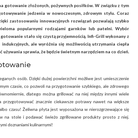
u na gotowanie złożonych, pożywnych posiłków. W związku z tym
ygotowywanie jedzenia w nowoczesnym, zdrowym stylu. Coraz
 dzięki zastosowaniu innowacyjnych rozwiązań pozwalają szybko
wieloma popularnymi rodzajami garnków lub patelni. Wybór
gotowanie stało się czystą przyjemnością. Infi-Grill wykonany z
 indukcyjnych, ale wyróżnia się możliwością utrzymania ciepła
ść używania sprawia, że będzie świetnym narzędziem na co dzień.
gotowanie
bieganych osób. Dzięki dużej powierzchni możliwe jest umieszczenie
amym czasie, co pozwoli na przygotowanie szybkiego, ale zdrowego
wnomiernie, dlatego można grillować na niej między innymi wiele
na przygotowywać znacznie ciekawsze potrawy nawet na większe
 albo czasu! Żeliwna płyta jest wyposażona w nierozgrzewające się
 na stole i podawać świeżo zgrillowane produkty prosto z niej.
ymi doznaniami kulinarnymi!