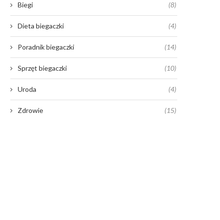
Biegi
(8)
Dieta biegaczki
(4)
Poradnik biegaczki
(14)
Sprzęt biegaczki
(10)
Uroda
(4)
Zdrowie
(15)
Buty damskie Jana – dlaczego
Dlaczego warto odwiedz
warto je kupić?
Hiszpanię?
27 lutego 2023
2 stycznia 2023