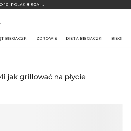
ODONTYCZNE?
ĘT BIEGACZKI
ZDROWIE
DIETA BIEGACZKI
BIEGI
li jak grillować na płycie