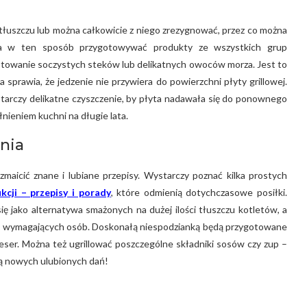
i tłuszczu lub można całkowicie z niego zrezygnować, przez co można
na w ten sposób przygotowywać produkty ze wszystkich grup
towanie soczystych steków lub delikatnych owoców morza. Jest to
a sprawia, że jedzenie nie przywiera do powierzchni płyty grillowej.
tarczy delikatne czyszczenie, by płyta nadawała się do ponownego
ieniem kuchni na długie lata.
nia
aicić znane i lubiane przepisy. Wystarczy poznać kilka prostych
kcji – przepisy i porady
, które odmienią dotychczasowe posiłki.
 jako alternatywa smażonych na dużej ilości tłuszczu kotletów, a
ej wymagających osób. Doskonałą niespodzianką będą przygotowane
eser. Można też ugrillować poszczególne składniki sosów czy zup –
ą nowych ulubionych dań!