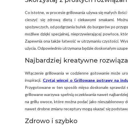
Co istotne, w procesie grillowania używa się małych ilośc
cieszyć się zdrową dietą i ciekawymi smakami. Moż
spożywczych, od podgrzania bułek do burgerów po przygo
możliwe dzięki specjalnej, nieprzywierającej powłoce, któr
Zapewnia ona także łatwość w utrzymaniu czystości. Wys
użycia. Odpowiednio utrzymana będzie doskonałym uzupełn
Najbardziej kreatywne rozwiąza
Włączenie grillowania w codzienne gotowanie może urozm
inspiracji.
Czytaj więcej o Grillowane potrawy na indu
Przygotowane w ten sposób mięso doskonale sprawdzi się
grillowane warzywa spełnią oczekiwania nawet najbardzi
na grillu owoce, które można podać jako nieszablonowy d
nawet drobne zmiany receptury mogą okazać się podstaw
Zdrowo i szybko