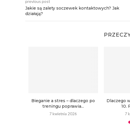
previous post
Jakie są zalety soczewek kontaktowych? Jak
działają?
PRZECZ
 przegląd
Bieganie a stres – dlaczego po
Dlaczego w
rendów
treningu poprawia...
10. 
22
7 kwietnia 2026
7 