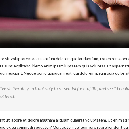
rror sit voluptatem accusantium doloremque laudantium, totam rem aperia
icta sunt explicabo. Nemo enim ipsam luptatem quia voluptas sit aspernat
ui nesciunt. Neque porro quisquam est, qui dolorem ipsum quia dolor sit 
ve deliberately, to front only the essential facts of life, and see if I coul
ot lived.
t ut labore et dolore magnam aliquam quaerat voluptatem. Ut enim ad 
liquid ex ea commodi sequatur? Quis autem vel eum iure reprehenderit qui 