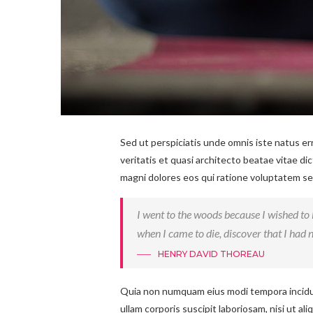
Sed ut perspiciatis unde omnis iste natus e
veritatis et quasi architecto beatae vitae d
magni dolores eos qui ratione voluptatem seq
I went to the woods because I wished to li
when I came to die, discover that I had n
HENRY DAVID THOREAU
Quia non numquam eius modi tempora incidun
ullam corporis suscipit laboriosam, nisi ut a