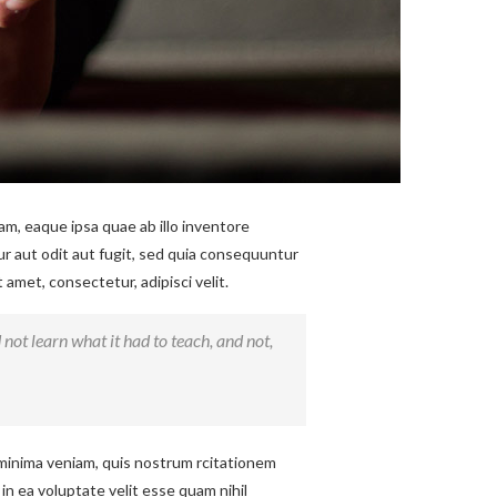
m, eaque ipsa quae ab illo inventore
ur aut odit aut fugit, sed quia consequuntur
amet, consectetur, adipisci velit.
d not learn what it had to teach, and not,
minima veniam, quis nostrum rcitationem
in ea voluptate velit esse quam nihil