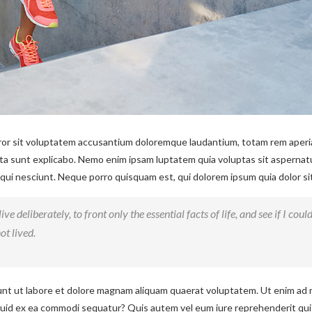
rror sit voluptatem accusantium doloremque laudantium, totam rem aperia
icta sunt explicabo. Nemo enim ipsam luptatem quia voluptas sit aspernat
ui nesciunt. Neque porro quisquam est, qui dolorem ipsum quia dolor sit 
ve deliberately, to front only the essential facts of life, and see if I coul
ot lived.
t ut labore et dolore magnam aliquam quaerat voluptatem. Ut enim ad 
liquid ex ea commodi sequatur? Quis autem vel eum iure reprehenderit qui 