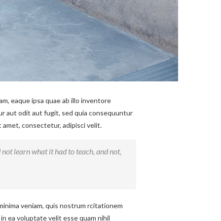
m, eaque ipsa quae ab illo inventore
ur aut odit aut fugit, sed quia consequuntur
amet, consectetur, adipisci velit.
d not learn what it had to teach, and not,
minima veniam, quis nostrum rcitationem
in ea voluptate velit esse quam nihil