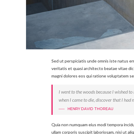
Sed ut perspiciatis unde omnis iste natus e
veritatis et quasi architecto beatae vitae d
magni dolores eos qui ratione voluptatem seq
I went to the woods because I wished to li
when I came to die, discover that I had n
HENRY DAVID THOREAU
Quia non numquam eius modi tempora incidun
ullam corporis suscipit laboriosam, nisi ut a